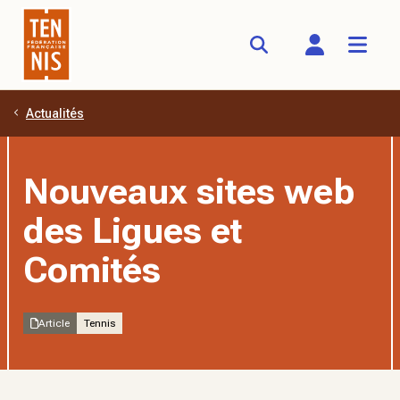
Actualités
Aller au contenu principal
Nouveaux sites web
des Ligues et
Comités
Article
Tennis