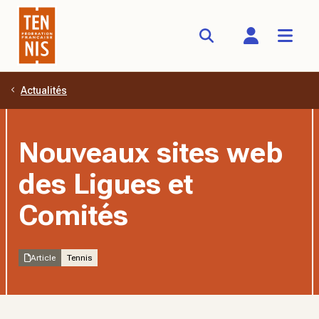
Actualités
Aller au contenu principal
Nouveaux sites web
des Ligues et
Comités
Article
Tennis