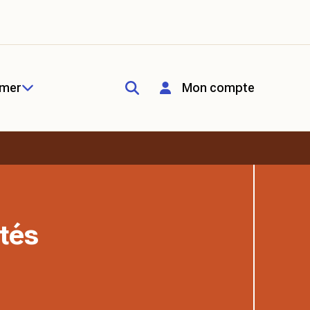
rmer
Mon compte
tés