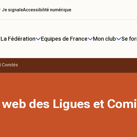
 Je signale
Accessibilité numérique
La Fédération
Equipes de France
Mon club
Se fo
t Comités
 web des Ligues et Comi