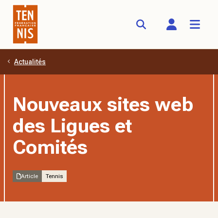
Actualités
Aller au contenu principal
Nouveaux sites web
des Ligues et
Comités
Article
Tennis