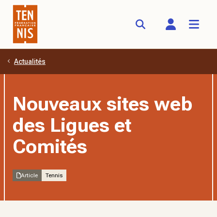
Actualités
Aller au contenu principal
Nouveaux sites web
des Ligues et
Comités
Article
Tennis