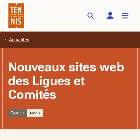
Actualités
Aller au contenu principal
Nouveaux sites web
des Ligues et
Comités
Article
Tennis