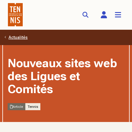
Actualités
Aller au contenu principal
Nouveaux sites web
des Ligues et
Comités
Article
Tennis