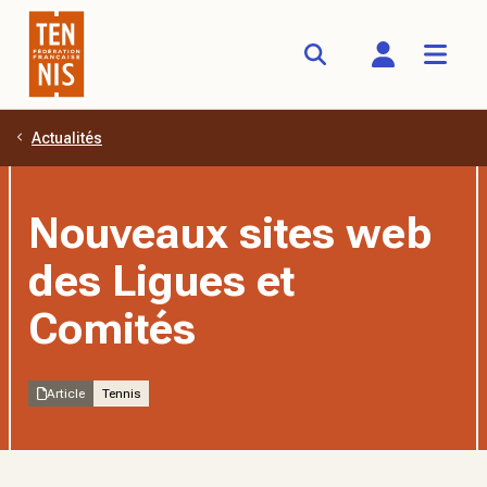
Actualités
Aller au contenu principal
Nouveaux sites web
des Ligues et
Comités
Article
Tennis