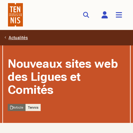
Actualités
Aller au contenu principal
Nouveaux sites web
des Ligues et
Comités
Article
Tennis