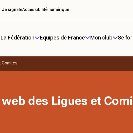
 Je signale
Accessibilité numérique
La Fédération
Equipes de France
Mon club
Se fo
t Comités
 web des Ligues et Comi