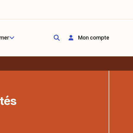
rmer
Mon compte
tés