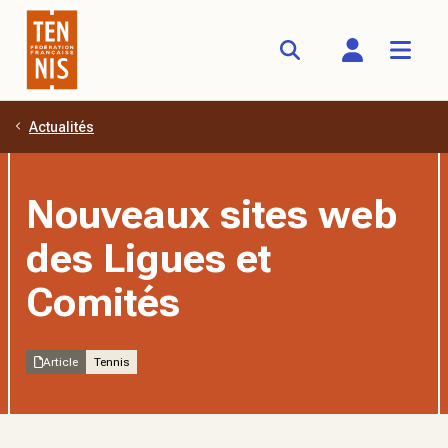
Actualités
Aller au contenu principal
Nouveaux sites web
des Ligues et
Comités
Article
Tennis