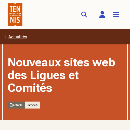
Actualités
Aller au contenu principal
Nouveaux sites web
des Ligues et
Comités
Article
Tennis