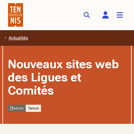
Actualités
Aller au contenu principal
Nouveaux sites web
des Ligues et
Comités
Article
Tennis