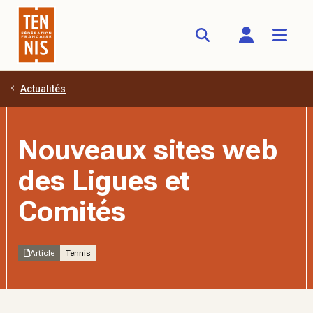
Actualités
Aller au contenu principal
Nouveaux sites web
des Ligues et
Comités
Article
Tennis