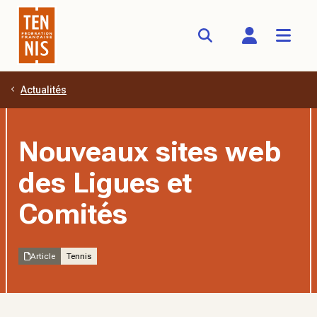
Actualités
Aller au contenu principal
Nouveaux sites web
des Ligues et
Comités
Article
Tennis