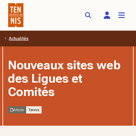
Actualités
Aller au contenu principal
Nouveaux sites web
des Ligues et
Comités
Article
Tennis