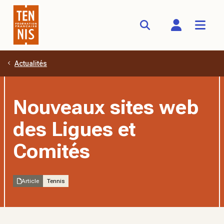
Actualités
Aller au contenu principal
Nouveaux sites web
des Ligues et
Comités
Article
Tennis