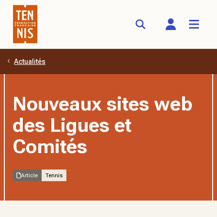
Actualités
Aller au contenu principal
Nouveaux sites web
des Ligues et
Comités
Article
Tennis