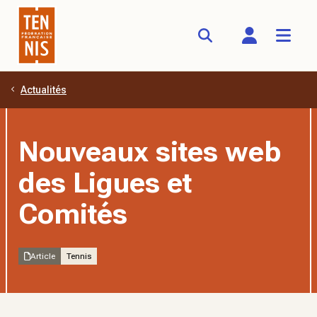
Actualités
Aller au contenu principal
Nouveaux sites web
des Ligues et
Comités
Article
Tennis