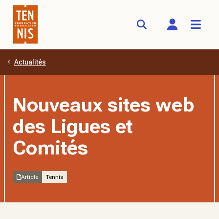
Actualités
Aller au contenu principal
Nouveaux sites web
des Ligues et
Comités
Article
Tennis