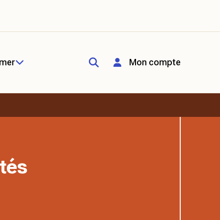
rmer
Mon compte
tés