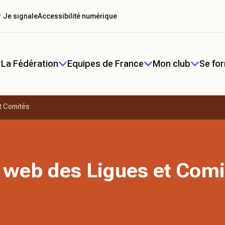
 Je signale
Accessibilité numérique
La Fédération
Equipes de France
Mon club
Se fo
t Comités
 web des Ligues et Comi