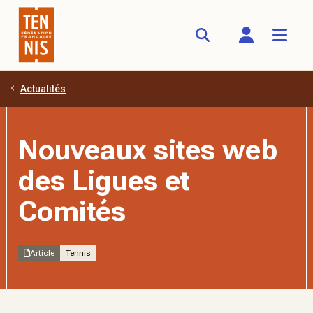
Actualités
Aller au contenu principal
Nouveaux sites web
des Ligues et
Comités
Article
Tennis