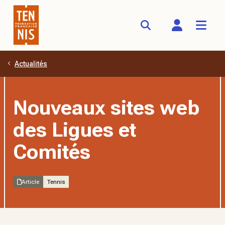
Actualités
Aller au contenu principal
Nouveaux sites web
des Ligues et
Comités
Article
Tennis