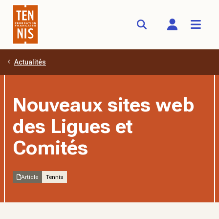
Actualités
Aller au contenu principal
Nouveaux sites web
des Ligues et
Comités
Article
Tennis