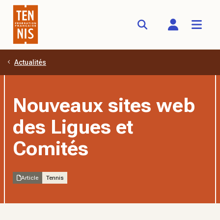
Actualités
Aller au contenu principal
Nouveaux sites web
des Ligues et
Comités
Article
Tennis