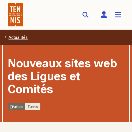
Actualités
Aller au contenu principal
Nouveaux sites web
des Ligues et
Comités
Article
Tennis