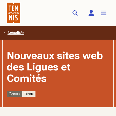
Actualités
Aller au contenu principal
Nouveaux sites web
des Ligues et
Comités
Article
Tennis