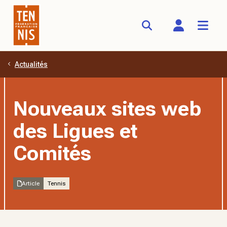
Actualités
Aller au contenu principal
Nouveaux sites web
des Ligues et
Comités
Article
Tennis