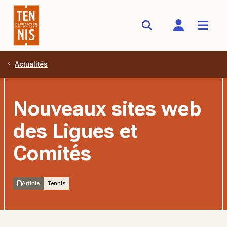
Actualités
Aller au contenu principal
Nouveaux sites web
des Ligues et
Comités
Article
Tennis