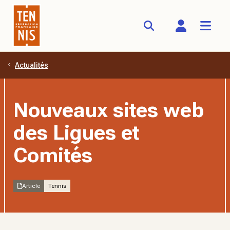
Actualités
Aller au contenu principal
Nouveaux sites web
des Ligues et
Comités
Article
Tennis