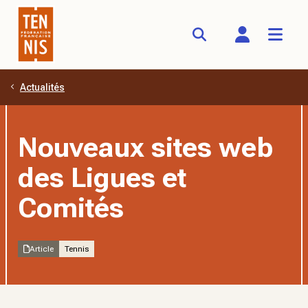
Actualités
Aller au contenu principal
Nouveaux sites web
des Ligues et
Comités
Article
Tennis