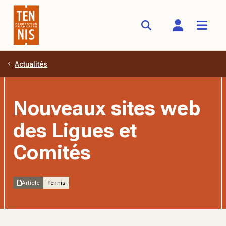
Actualités
Aller au contenu principal
Nouveaux sites web
des Ligues et
Comités
Article
Tennis