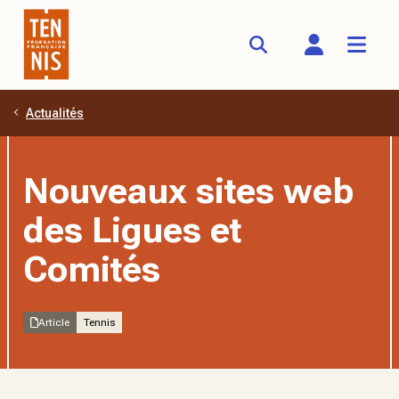
Actualités
Aller au contenu principal
Nouveaux sites web
des Ligues et
Comités
Article
Tennis