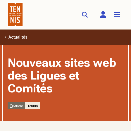
Actualités
Aller au contenu principal
Nouveaux sites web
des Ligues et
Comités
Article
Tennis