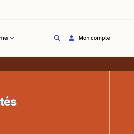
rmer
Mon compte
tés