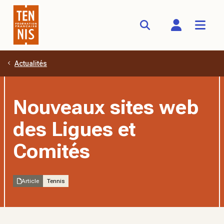
Actualités
Aller au contenu principal
Nouveaux sites web
des Ligues et
Comités
Article
Tennis