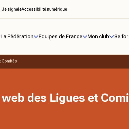
 Je signale
Accessibilité numérique
La Fédération
Equipes de France
Mon club
Se fo
t Comités
 web des Ligues et Comi