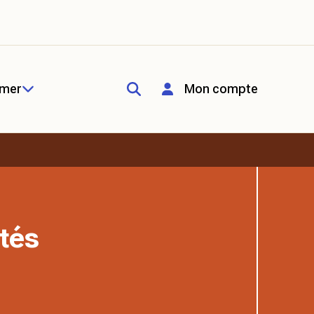
rmer
Mon compte
tés