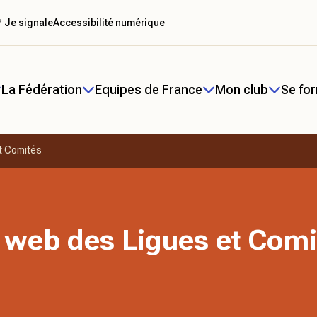
 Je signale
Accessibilité numérique
La Fédération
Equipes de France
Mon club
Se fo
t Comités
 web des Ligues et Comi