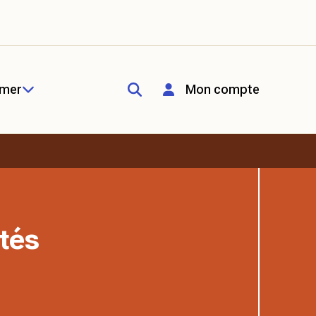
rmer
Mon compte
tés