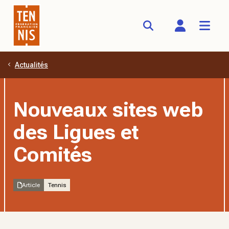
Actualités
Aller au contenu principal
Nouveaux sites web
des Ligues et
Comités
Article
Tennis