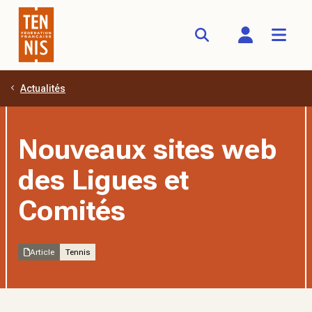
Actualités
Aller au contenu principal
Nouveaux sites web
des Ligues et
Comités
Article
Tennis