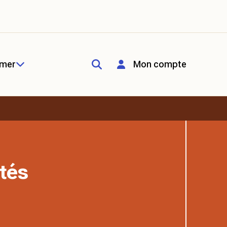
rmer
Mon compte
tés