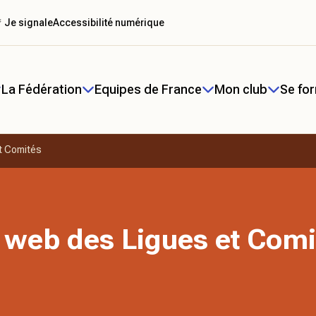
 Je signale
Accessibilité numérique
La Fédération
Equipes de France
Mon club
Se fo
t Comités
 web des Ligues et Comi