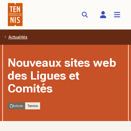
Actualités
Aller au contenu principal
Nouveaux sites web
des Ligues et
Comités
Article
Tennis