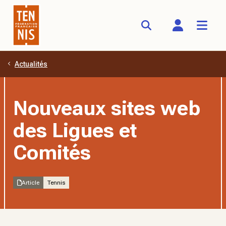
Actualités
Aller au contenu principal
Nouveaux sites web
des Ligues et
Comités
Article
Tennis