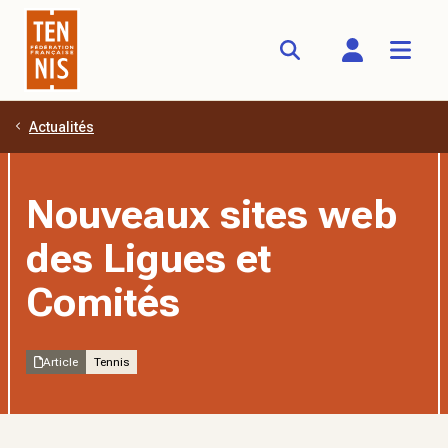
Actualités
Aller au contenu principal
Nouveaux sites web
des Ligues et
Comités
Article
Tennis