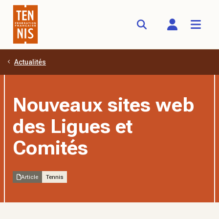
Actualités
Aller au contenu principal
Nouveaux sites web
des Ligues et
Comités
Article
Tennis