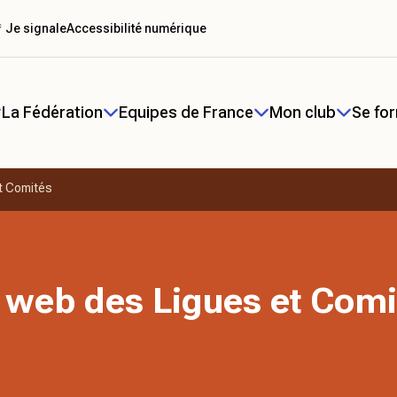
 Je signale
Accessibilité numérique
La Fédération
Equipes de France
Mon club
Se fo
t Comités
 web des Ligues et Comi