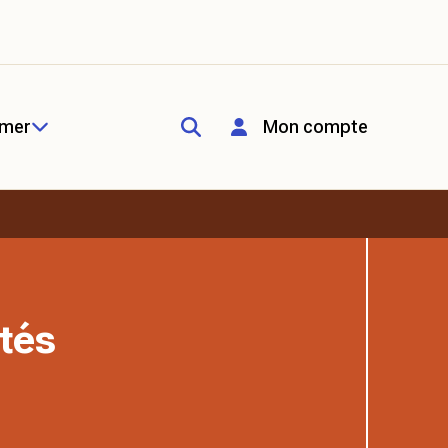
rmer
Mon compte
tés