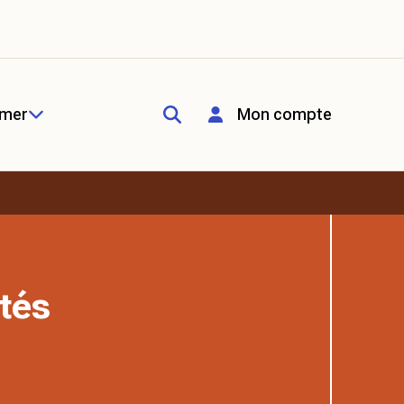
rmer
Mon compte
tés