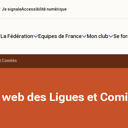
 Je signale
Accessibilité numérique
La Fédération
Equipes de France
Mon club
Se fo
t Comités
 web des Ligues et Comi