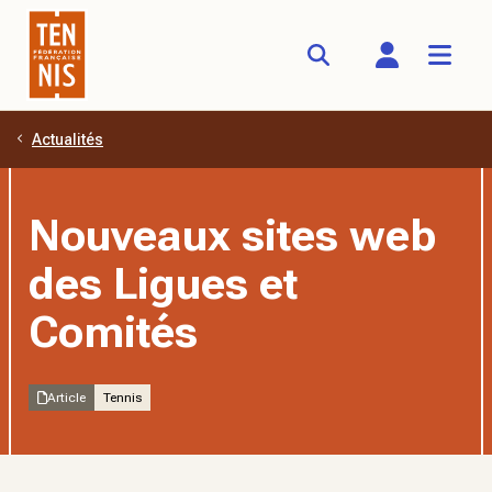
Actualités
Aller au contenu principal
Nouveaux sites web
des Ligues et
Comités
Article
Tennis