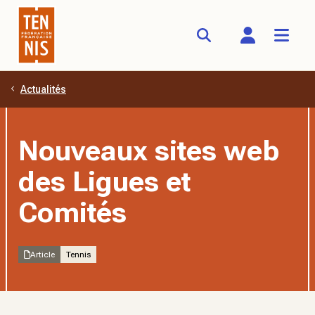
Actualités
Aller au contenu principal
Nouveaux sites web
des Ligues et
Comités
Article
Tennis