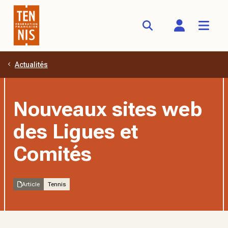
Actualités
Aller au contenu principal
Nouveaux sites web
des Ligues et
Comités
Article
Tennis